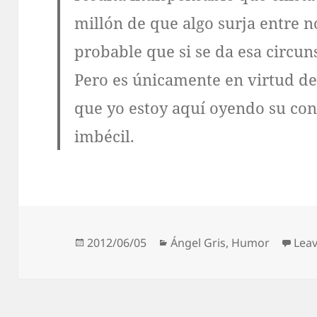
millón de que algo surja entre n
probable que si se da esa circun
Pero es únicamente en virtud d
que yo estoy aquí oyendo su co
imbécil.
Posted
Categories
2012/06/05
Ángel Gris
,
Humor
Lea
on