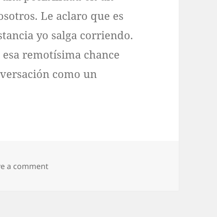
osotros. Le aclaro que es
stancia yo salga corriendo.
e esa remotísima chance
nversación como un
on Amor potencial
ve a comment