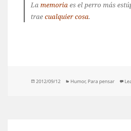
La
memoria
es el perro más estúp
trae
cualquier cosa
.
Posted
Categories
2012/09/12
Humor
,
Para pensar
Le
on