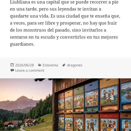
Liubliana es una capital que se puede recorrer a pie
en una tarde, pero sus leyendas te invitan a
quedarte una vida. Es una ciudad que te enseña que,
a veces, para ser libre y prosperar, no hay que huir
de los monstruos del pasado, sino invitarlos a
sentarse en tu escudo y convertirlos en tus mejores
guardianes.
Posted
Categories
Tags
2026/06/28
Eslovenia
dragones
on
on Liubliana: Crónicas de una ciudad bajo el ala del 
Leave a comment