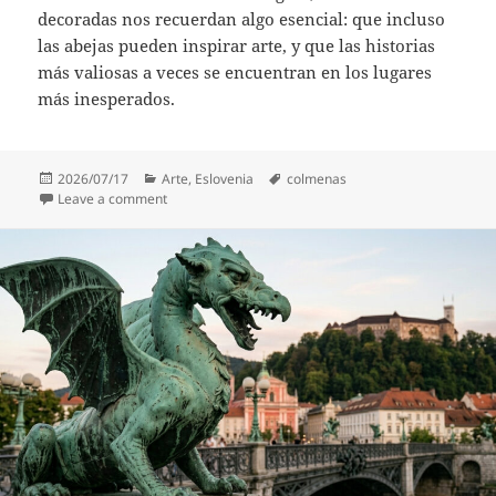
decoradas nos recuerdan algo esencial: que incluso
las abejas pueden inspirar arte, y que las historias
más valiosas a veces se encuentran en los lugares
más inesperados.
Posted
Categories
Tags
2026/07/17
Arte
,
Eslovenia
colmenas
on
on Panjske končnice: cuando las abejas cuentan histo
Leave a comment