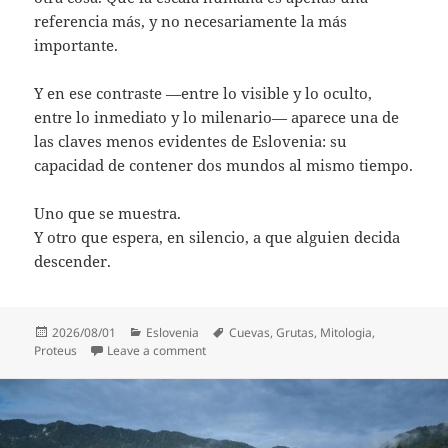
referencia más, y no necesariamente la más
importante.
Y en ese contraste —entre lo visible y lo oculto,
entre lo inmediato y lo milenario— aparece una de
las claves menos evidentes de Eslovenia: su
capacidad de contener dos mundos al mismo tiempo.
Uno que se muestra.
Y otro que espera, en silencio, a que alguien decida
descender.
Posted
Categories
Tags
2026/08/01
Eslovenia
Cuevas
,
Grutas
,
Mitologia
,
on
on Eslovenia: donde la tierra se abre y ap
Proteus
Leave a comment