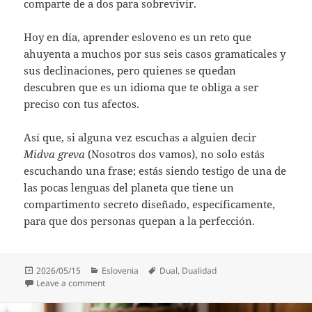
comparte de a dos para sobrevivir.
Hoy en día, aprender esloveno es un reto que
ahuyenta a muchos por sus seis casos gramaticales y
sus declinaciones, pero quienes se quedan
descubren que es un idioma que te obliga a ser
preciso con tus afectos.
Así que, si alguna vez escuchas a alguien decir
Midva greva
(Nosotros dos vamos), no solo estás
escuchando una frase; estás siendo testigo de una de
las pocas lenguas del planeta que tiene un
compartimento secreto diseñado, específicamente,
para que dos personas quepan a la perfección.
Posted
Categories
Tags
2026/05/15
Eslovenia
Dual
,
Dualidad
on
on Midva: El pronombre esloveno que solo admite a 
Leave a comment