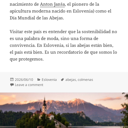
nacimiento de
Anton Janša
, el pionero de la
apicultura moderna nacido en Eslovenia) como el
Día Mundial de las Abejas.
Visitar este país es entender que la sostenibilidad no
es una palabra de moda, sino una forma de
convivencia. En Eslovenia, si las abejas están bien,
el país está bien. Es un recordatorio de que somos lo
que protegemos.
Posted
Categories
Tags
2026/06/10
Eslovenia
abejas
,
colmenas
on
on Un país de abejas y techos verdes
Leave a comment