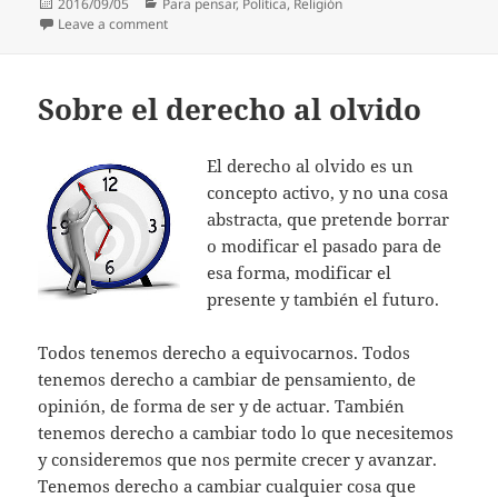
Posted
Categories
2016/09/05
Para pensar
,
Política
,
Religión
on
on Sobre Agnes Bojaxhiu (Teresa de Calcuta)
Leave a comment
Sobre el derecho al olvido
El derecho al olvido es un
concepto activo, y no una cosa
abstracta, que pretende borrar
o modificar el pasado para de
esa forma, modificar el
presente y también el futuro.
Todos tenemos derecho a equivocarnos. Todos
tenemos derecho a cambiar de pensamiento, de
opinión, de forma de ser y de actuar. También
tenemos derecho a cambiar todo lo que necesitemos
y consideremos que nos permite crecer y avanzar.
Tenemos derecho a cambiar cualquier cosa que