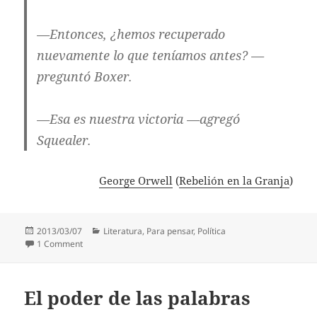
—Entonces, ¿hemos recuperado
nuevamente lo que teníamos antes? —
preguntó Boxer.
—Esa es nuestra victoria —agregó
Squealer.
George Orwell
(
Rebelión en la Granja
)
Posted
Categories
2013/03/07
Literatura
,
Para pensar
,
Política
on
on La granja. La rebelión. La victoria.
1 Comment
El poder de las palabras