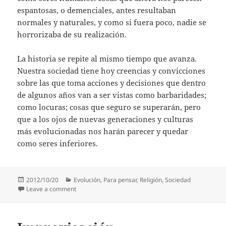
espantosas, o demenciales, antes resultaban
normales y naturales, y como si fuera poco, nadie se
horrorizaba de su realización.
La historia se repite al mismo tiempo que avanza.
Nuestra sociedad tiene hoy creencias y convicciones
sobre las que toma acciones y decisiones que dentro
de algunos años van a ser vistas como barbaridades;
como locuras; cosas que seguro se superarán, pero
que a los ojos de nuevas generaciones y culturas
más evolucionadas nos harán parecer y quedar
como seres inferiores.
Posted
Categories
2012/10/20
Evolución
,
Para pensar
,
Religión
,
Sociedad
on
on Sobre la Evolución de la Cultura
Leave a comment