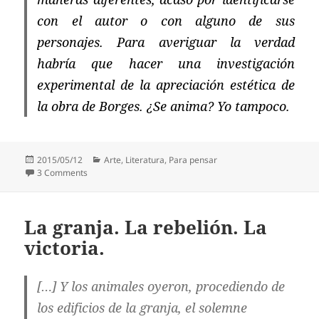
con el autor o con alguno de sus
personajes. Para averiguar la verdad
habría que hacer una investigación
experimental de la apreciación estética de
la obra de Borges. ¿Se anima? Yo tampoco.
Posted
Categories
2015/05/12
Arte
,
Literatura
,
Para pensar
on
on Borges por Bunge
3 Comments
La granja. La rebelión. La
victoria.
[…] Y los animales oyeron, procediendo de
los edificios de la granja, el solemne