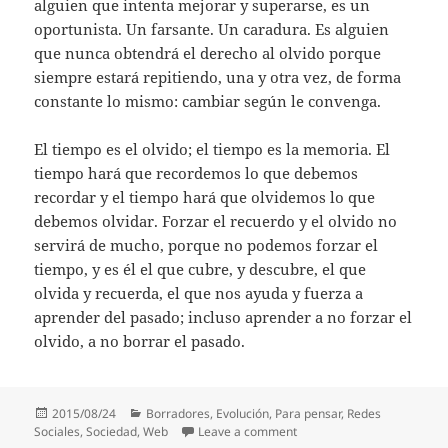
alguien que intenta mejorar y superarse, es
un
oportunista. Un farsante. Un caradura. Es alguien
que nunca obtendrá el derecho al olvido porque
siempre estará repitiendo, una y otra vez, de forma
constante lo mismo: cambiar según le convenga.
El tiempo es el olvido; el tiempo es la memoria. El
tiempo hará que recordemos lo que debemos
recordar y el tiempo hará que olvidemos lo que
debemos olvidar. Forzar el recuerdo y el olvido no
servirá de mucho, porque no podemos forzar el
tiempo, y es él el que cubre, y descubre, el que
olvida y recuerda, el que nos ayuda y fuerza a
aprender del pasado; incluso aprender a no forzar el
olvido, a no borrar el pasado.
Posted
Categories
2015/08/24
Borradores
,
Evolución
,
Para pensar
,
Redes
on
on Sobre el derecho al olvi
Sociales
,
Sociedad
,
Web
Leave a comment