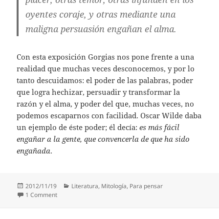
oyentes coraje, y otras mediante una
maligna persuasión engañan el alma.
Con esta exposición Gorgias nos pone frente a una
realidad que muchas veces desconocemos, y por lo
tanto descuidamos: el poder de las palabras, poder
que logra hechizar, persuadir y transformar la
razón y el alma, y poder del que, muchas veces, no
podemos escaparnos con facilidad. Oscar Wilde daba
un ejemplo de éste poder; él decía:
es más fácil
engañar a la gente, que convencerla de que ha sido
engañada
.
Posted
Categories
2012/11/19
Literatura
,
Mitología
,
Para pensar
on
on El poder de las palabras
1 Comment