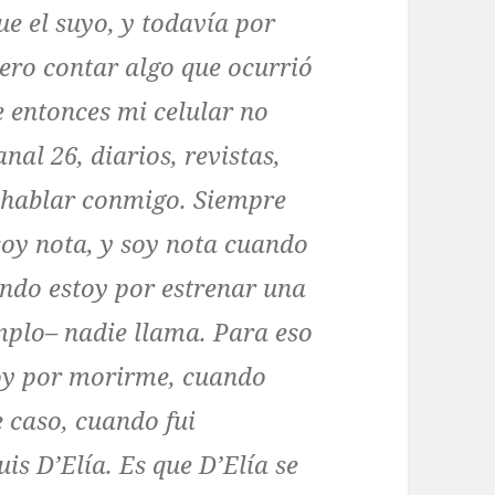
e el suyo, y todavía por
iero contar algo que ocurrió
e entonces mi celular no
nal 26, diarios, revistas,
 hablar conmigo. Siempre
oy nota, y soy nota cuando
ndo estoy por estrenar una
mplo– nadie llama. Para eso
oy por morirme, cuando
e caso, cuando fui
is D’Elía. Es que D’Elía se