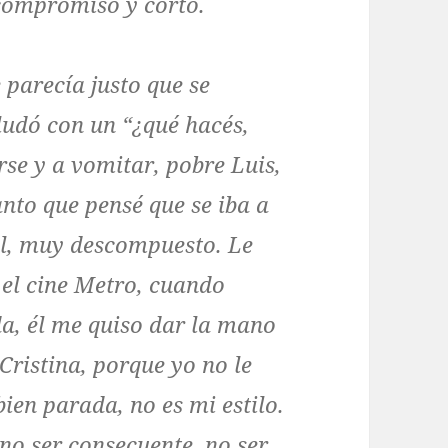
 compromiso y cortó.
e parecía justo que se
ludó con un “¿qué hacés,
se y a vomitar, pobre Luis,
nto que pensé que se iba a
l, muy descompuesto. Le
n el cine Metro, cuando
a, él me quiso dar la mano
 Cristina, porque yo no le
ien parada, no es mi estilo.
no ser consecuente, no ser