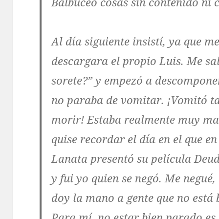
Balbuceó cosas sin contenido ni
Al día siguiente insistí, ya que m
descargara el propio Luis. Me sa
sorete?” y empezó a descomponer
no paraba de vomitar. ¡Vomitó ta
morir! Estaba realmente muy ma
quise recordar el día en el que e
Lanata presentó su película Deud
y fui yo quien se negó. Me negué,
doy la mano a gente que no está b
Para mí, no estar bien parado es 