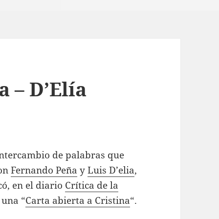
a – D’Elía
intercambio de palabras que
on
Fernando Peña
y
Luis D’elia
,
ó, en el diario
Crítica de la
 una “
Carta abierta a Cristina
“.