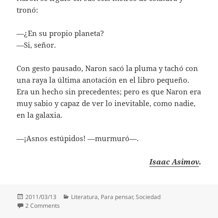
tronó:
—¿En su propio planeta?
—Si, señor.
Con gesto pausado, Naron sacó la pluma y tachó con
una raya la última anotación en el libro pequeño.
Era un hecho sin precedentes; pero es que Naron era
muy sabio y capaz de ver lo inevitable, como nadie,
en la galaxia.
—¡Asnos estúpidos! —murmuró—.
Isaac Asimov
.
Posted
Categories
2011/03/13
Literatura
,
Para pensar
,
Sociedad
on
on ¡Asnos estúpidos!
2 Comments