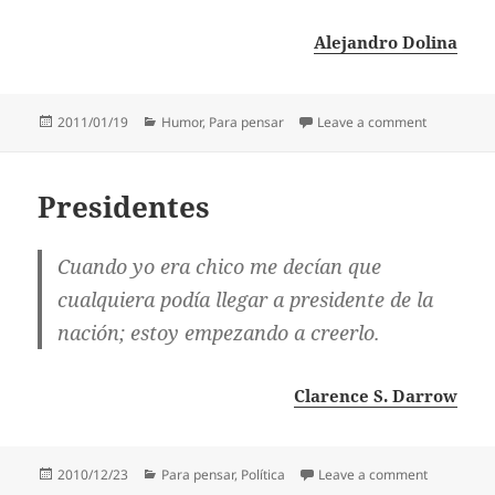
Alejandro Dolina
Posted
Categories
on Univers
2011/01/19
Humor
,
Para pensar
Leave a comment
on
Presidentes
Cuando yo era chico me decían que
cualquiera podía llegar a presidente de la
nación; estoy empezando a creerlo.
Clarence S. Darrow
Posted
Categories
on Preside
2010/12/23
Para pensar
,
Política
Leave a comment
on