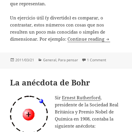
que representan.
Un ejercicio útil (y divertido) es comparar, o
contrastar, estos números con cosas que nos
resulten un poco más conocidas o simples de
Números gr
dimensionar. Por ejemplo:
Continue reading
Posted
Categories
on Números gr
2011/03/21
General
,
Para pensar
1 Comment
on
La anécdota de Bohr
Sir
Ernest Rutherford
,
presidente de la Sociedad Real
Británica y Premio Nobel de
Química en 1908, contaba la
siguiente anécdota: