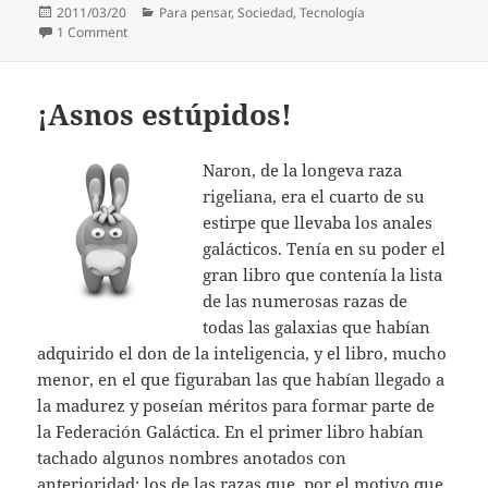
Posted
Categories
2011/03/20
Para pensar
,
Sociedad
,
Tecnología
on
on La anécdota de Bohr
1 Comment
¡Asnos estúpidos!
Naron, de la longeva raza
rigeliana, era el cuarto de su
estirpe que llevaba los anales
galácticos. Tenía en su poder el
gran libro que contenía la lista
de las numerosas razas de
todas las galaxias que habían
adquirido el don de la inteligencia, y el libro, mucho
menor, en el que figuraban las que habían llegado a
la madurez y poseían méritos para formar parte de
la Federación Galáctica. En el primer libro habían
tachado algunos nombres anotados con
anterioridad: los de las razas que, por el motivo que