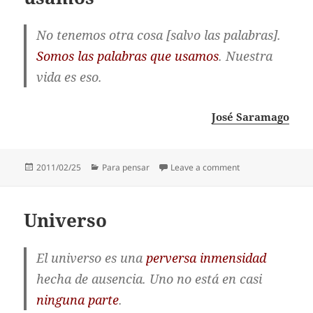
No tenemos otra cosa [salvo las palabras].
Somos las palabras que usamos
. Nuestra
vida es eso.
José Saramago
Posted
Categories
on Somos las pala
2011/02/25
Para pensar
Leave a comment
on
Universo
El universo es una
perversa inmensidad
hecha de ausencia. Uno no está en casi
ninguna parte
.