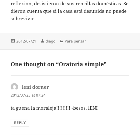
reflexión, desistieron de sus rencillas domésticas. Se
dieron cuenta que si la casa está desunida no puede
sobrevivir.
Posted
Author
Categories
2012/07/21
diego
Para pensar
on
One thought on “Oratoria simple”
leni dorner
says:
2012/07/23 at 07:24
ta guena la moraleja!!!!!!!!! -besos. lENI
REPLY